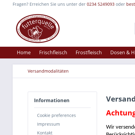
Fragen? Erreichen Sie uns unter der
0234 5249093
oder
bes
Home
Frischfleisch
Frostfleisch
Dosen & H
Versandmodalitäten
Versan
Informationen
Achtung
Cookie preferences
Impressum
Wir versend
Kontakt
Berücksichti