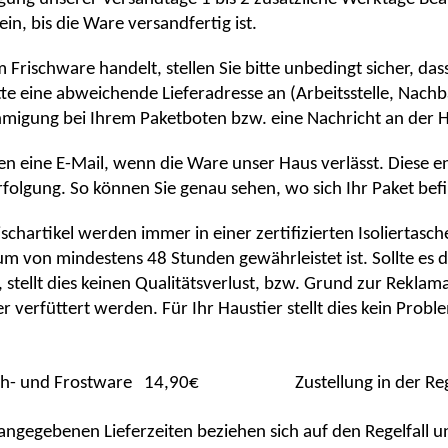
in, bis die Ware versandfertig ist.
m Frischware handelt, stellen Sie bitte unbedingt sicher, da
tte eine abweichende Lieferadresse an (Arbeitsstelle, Nach
migung bei Ihrem Paketboten bzw. eine Nachricht an der H
 eine E-Mail, wenn die Ware unser Haus verlässt. Diese e
olgung. So können Sie genau sehen, wo sich Ihr Paket befi
ischartikel werden immer in einer zertifizierten Isoliertasc
um von mindestens 48 Stunden gewährleistet ist. Sollte e
t, stellt dies keinen Qualitätsverlust, bzw. Grund zur Rekla
r verfüttert werden. Für Ihr Haustier stellt dies kein Prob
ch- und Frostware
14,90€
Zustellung in der R
angegebenen Lieferzeiten beziehen sich auf den Regelfall u