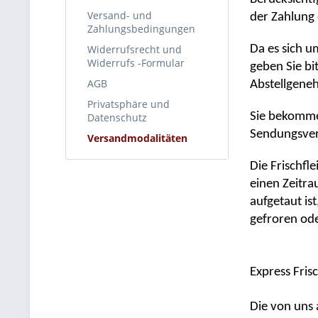
Versand- und
der Zahlung e
Zahlungsbedingungen
Widerrufsrecht und
Da es sich u
Widerrufs -Formular
geben Sie bi
AGB
Abstellgeneh
Privatsphäre und
Sie bekommen
Datenschutz
Sendungsverf
Versandmodalitäten
Die Frischfle
einen Zeitra
aufgetaut is
gefroren ode
Express Fris
Die von uns 