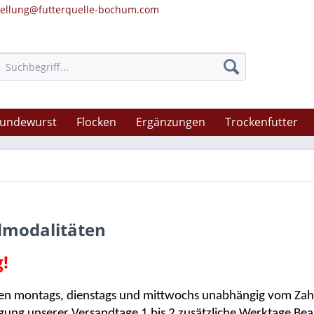
tellung@futterquelle-bochum.com
undewurst
Flocken
Ergänzungen
Trockenfutter
dmodalitäten
!
en montags, dienstags und mittwochs unabhängig vom Zahlu
gung unserer Versandtage 1 bis 2 zusätzliche Werktage Bea